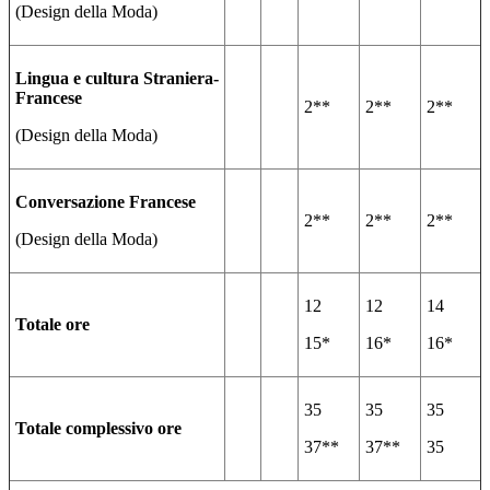
(Design della Moda)
Lingua e cultura Straniera-
Francese
2**
2**
2**
(Design della Moda)
Conversazione Francese
2**
2**
2**
(Design della Moda)
12
12
14
Totale ore
15*
16*
16*
35
35
35
Totale complessivo ore
37**
37**
35