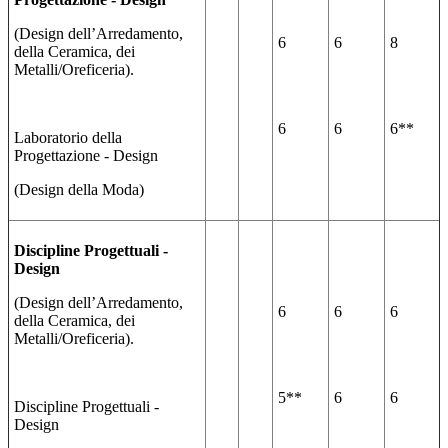
(Design dell’Arredamento,
6
6
8
della Ceramica, dei
Metalli/Oreficeria).
6
6
6**
Laboratorio della
Progettazione - Design
(Design della Moda)
Discipline Progettuali -
Design
(Design dell’Arredamento,
6
6
6
della Ceramica, dei
Metalli/Oreficeria).
5**
6
6
Discipline Progettuali -
Design