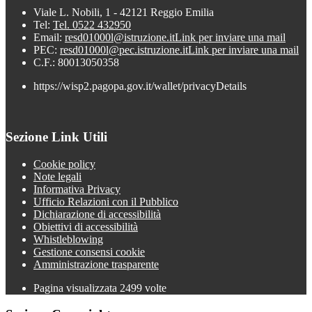
Viale L. Nobili, 1 - 42121 Reggio Emilia
Tel:
Tel. 0522 432950
Email:
resd01000l@istruzione.it
Link per inviare una mail
PEC:
resd01000l@pec.istruzione.it
Link per inviare una mail
C.F.: 80013050358
https://wisp2.pagopa.gov.it/wallet/privacyDetails
Sezione Link Utili
Cookie policy
Note legali
Informativa Privacy
Ufficio Relazioni con il Pubblico
Dichiarazione di accessibilità
Obiettivi di accessibilità
Whistleblowing
Gestione consensi cookie
Amministrazione trasparente
Pagina visualizzata
2499
volte